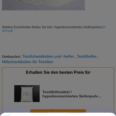
Weitere Einzelheiten finden Sie hier: Hyperkonzentriertes Seifenpulver
SA-
920.pdf
Textilchemikalien und -helfer
Textilhelfer
Umbauten:
,
,
Hilfschemikalien für Textilien
Erhalten Sie den besten Preis für
Textilhilfsmittel /
hyperkonzentriertes Seifenpulver
für mit reaktiven Farbstoffen
gefärbte Stoffe
Fortsetzen