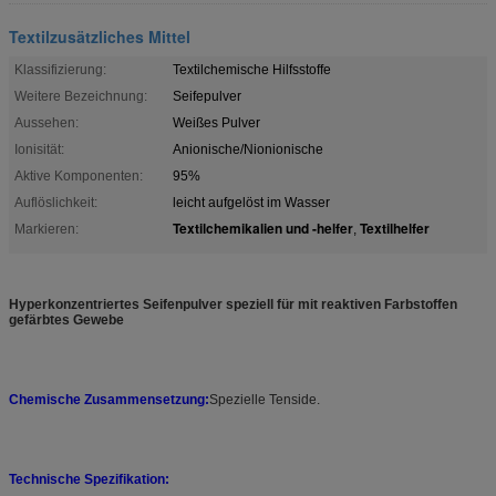
Textilzusätzliches Mittel
Klassifizierung:
Textilchemische Hilfsstoffe
Weitere Bezeichnung:
Seifepulver
Aussehen:
Weißes Pulver
Ionisität:
Anionische/Nionionische
Aktive Komponenten:
95%
Auflöslichkeit:
leicht aufgelöst im Wasser
Textilchemikalien und -helfer
Textilhelfer
Markieren:
,
Hyperkonzentriertes Seifenpulver speziell für mit reaktiven Farbstoffen
gefärbtes Gewebe
Chemische Zusammensetzung:
Spezielle Tenside.
Technische Spezifikation: