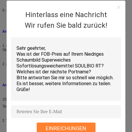
5. gute Dispersion und gute Erweichungsfähigkeit von Hartwasser.
Hinterlass eine Nachricht
Wir rufen Sie bald zurück!
Anwendungsbereich:
1. geeignet für die Säuberung von Wolle, Baumwolle, Nylon und gemischten
Stoffen, insbesondere für Stoffe, die mit reaktiven Farbstoffen gefärbt wurden.
2. geeignet für die kontinuierliche oder die immerwährende Säuberung.
Anwendung:
1Dosierung: 0,8 bis 1,5 g/l (10% Lösung)
Temperatur: 95°C, 20 Minuten
2. Verwenden Sie nicht zu sehr, um wirtschaftliche Vorteile zu erzielen.
EINREICHUNGEN