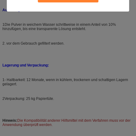
Auflösungsmethode:
1Die Pulver in weichem Wasser schrittweise in einem Anteil von 10%
hinzufügen, bis eine transparente Lösung entsteht.
2. vor dem Gebrauch gefiltert werden.
Lagerung und Verpackung:
1- Haltbarkeit: 12 Monate, wenn in kühlem, trockenen und schattigen Lagern
gelagert.
2Verpackung: 25 kg Papiertüte.
Hinweis:
Die Kompatibilität anderer Hilfsmittel mit dem Verfahren muss vor der
Anwendung überprüft werden.