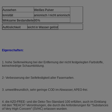
Aussehen
Weißes Pulver
Ionisität
anionisch / nicht anionisch
Wirksame Bestandteile
95%
Auflöslichkeit
leicht in Wasser gelöst
Eigenschaften:
1. hohe Seifenwirkung bei der Entfernung der nicht festgelegten Farbstoffe,
keine/niedrige Schaumbildung.
2- Verbesserung der Seifefestigkeit aller Fasernarten.
3. umweltfreundlich, sehr geringe COD im Abwasser, APEO-frei.
4. die AZO-FREE- und die Oeko-Tex-Standard 100 erfüllen, auch im Einklang
mit den "REACH"-Verordnungen, die durch die Anforderungen für "Substances
of Very High Concern" (SVHC) erlassen wurden.