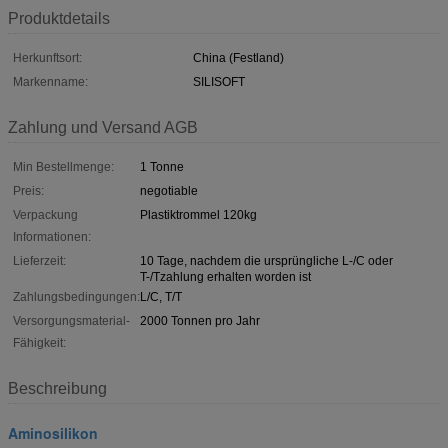
Produktdetails
Herkunftsort:
China (Festland)
Markenname:
SILISOFT
Zahlung und Versand AGB
Min Bestellmenge:
1 Tonne
Preis:
negotiable
Verpackung
Plastiktrommel 120kg
Informationen:
Lieferzeit:
10 Tage, nachdem die ursprüngliche L-/C oder
T-/Tzahlung erhalten worden ist
Zahlungsbedingungen:
L/C, T/T
Versorgungsmaterial-
2000 Tonnen pro Jahr
Fähigkeit:
Beschreibung
Aminosilikon