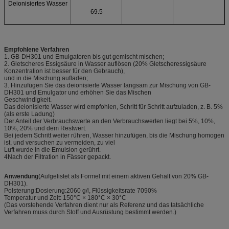
Deionisiertes Wasser
69.5
Empfohlene Verfahren
1. GB-DH301 und Emulgatoren bis gut gemischt mischen;
2. Gletscheres Essigsäure in Wasser auflösen (20% Gletscheressigsäure
Konzentration ist besser für den Gebrauch),
und in die Mischung aufladen;
3. Hinzufügen Sie das deionisierte Wasser langsam zur Mischung von GB-
DH301 und Emulgator und erhöhen Sie das Mischen
Geschwindigkeit.
Das deionisierte Wasser wird empfohlen, Schritt für Schritt aufzuladen, z. B. 5%
(als erste Ladung)
Der Anteil der Verbrauchswerte an den Verbrauchswerten liegt bei 5%, 10%,
10%, 20% und dem Restwert.
Bei jedem Schritt weiter rühren, Wasser hinzufügen, bis die Mischung homogen
ist, und versuchen zu vermeiden, zu viel
Luft wurde in die Emulsion gerührt.
4Nach der Filtration in Fässer gepackt.
Anwendung
(Aufgelistet als Formel mit einem aktiven Gehalt von 20% GB-
DH301).
Polsterung:Dosierung:2060 g/l, Flüssigkeitsrate 7090%
Temperatur und Zeit: 150°C × 180°C × 30°C
(Das vorstehende Verfahren dient nur als Referenz und das tatsächliche
Verfahren muss durch Stoff und Ausrüstung bestimmt werden.)