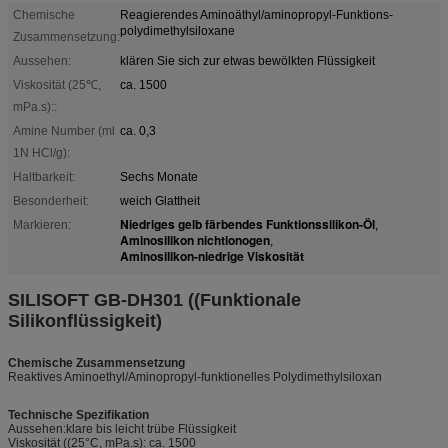
Chemische
Reagierendes Aminoäthyl/aminopropyl-Funktions-
polydimethylsiloxane
Zusammensetzung:
Aussehen:
klären Sie sich zur etwas bewölkten Flüssigkeit
Viskosität (25℃,
ca. 1500
mPa.s)::
Amine Number (ml
ca. 0,3
1N HCl/g):
Haltbarkeit:
Sechs Monate
Besonderheit:
weich Glattheit
Niedriges gelb färbendes Funktionssilikon-Öl
Markieren:
,
Aminosilikon nichtionogen
,
Aminosilikon-niedrige Viskosität
SILISOFT GB-DH301 ((Funktionale
Silikonflüssigkeit)
Chemische Zusammensetzung
Reaktives Aminoethyl/Aminopropyl-funktionelles Polydimethylsiloxan
Technische Spezifikation
Aussehen:klare bis leicht trübe Flüssigkeit
Viskosität ((25°C, mPa.s): ca. 1500