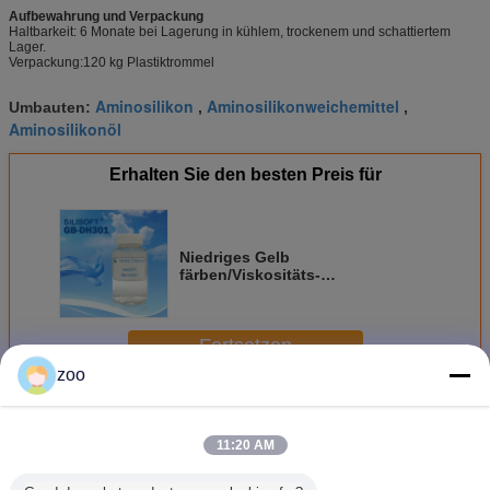
Aufbewahrung und Verpackung
Haltbarkeit: 6 Monate bei Lagerung in kühlem, trockenem und schattiertem
Lager.
Verpackung:120 kg Plastiktrommel
Aminosilikon
Aminosilikonweichemittel
Umbauten:
,
,
Aminosilikonöl
Erhalten Sie den besten Preis für
Niedriges Gelb
färben/Viskositäts-
Funktionssilikon ölen weiche
Glattheit und elastischen Griff
Fortsetzen
zoo
Aminosilikon
Mehr
11:20 AM