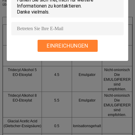
Farbveränderung in einer Weichmacherformulierung unter
übliche Anwendungsbedingungen.
Auflösungs-/Emulgationsmethode
30%
Funktion
Anmerkung
Feststoffgehalt
Formel
((Prozentsatz %)
EINREICHUNGEN
Gewichtung und
20.0
Verbrennung
Wirkstoffgehalt
von Silizium
Tridecyl Alkohol 5
Nicht-onionisch
EO-Etoxylat
4.5
Emulgator
Die
EMULGIFIERER
sind
empfohlen.
Tridecyl Alkohol 8
Nicht-onionisch
EO-Etoxylat
5.5
Emulgator
Die
EMULGIFIERER
sind
empfohlen.
Glacial Acetic Acid
(Gletscher-Essigsäure)
0.5
Ionisationsgehalt