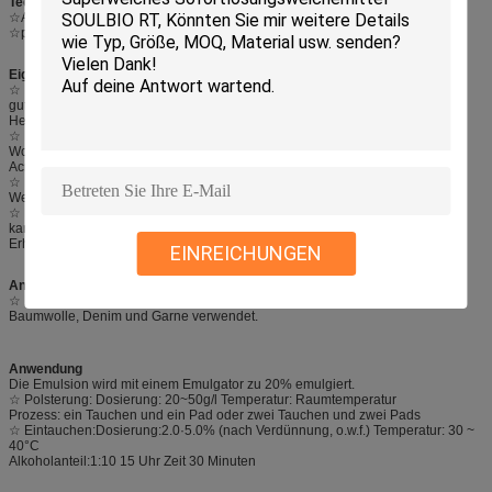
Technische Spezifikation
☆Aussehen: Farblose bis hellgelbe viskose Flüssigkeit
☆pH-Wert: 8,0 bis 9.0
Eigenschaften
☆ Die Emulsion wird auf denimfarbenem Stoff verwendet, um dem Stoff eine
gute Glatzheit und
Helligkeit;
☆ Die Emulsion hat eine gute glatte Wirkung auf Wollpullover, Pullover,
Wollmischung,
Acrylgarne und andere Stoffe;
☆ Die Emulsion kann als glatte Komponente verwendet und mit anderen
Weichmacher zur Verbesserung der Glatzigkeit des Erzeugnisses;
☆ Die Emulsion hat eine tiefe und leuchtende Wirkung auf dunkle Stoffe und
kann als
Erhöherung.
EINREICHUNGEN
Anwendungsbereich
☆ Es wird für eine glatte und helle Veredelung von Baumwolle, Polyester-
Baumwolle, Denim und Garne verwendet.
Anwendung
Die Emulsion wird mit einem Emulgator zu 20% emulgiert.
☆ Polsterung: Dosierung: 20~50g/l Temperatur: Raumtemperatur
Prozess: ein Tauchen und ein Pad oder zwei Tauchen und zwei Pads
☆ Eintauchen:Dosierung:2.0·5.0% (nach Verdünnung, o.w.f.) Temperatur: 30 ~
40°C
Alkoholanteil:1:10 15 Uhr Zeit 30 Minuten