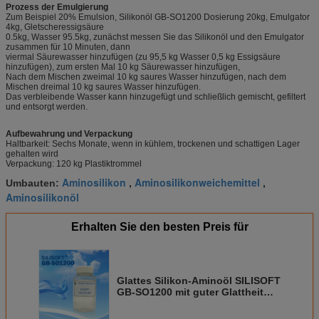
Prozess der Emulgierung
Zum Beispiel 20% Emulsion, Silikonöl GB-SO1200 Dosierung 20kg, Emulgator
4kg, Gletscheressigsäure
0.5kg, Wasser 95.5kg, zunächst messen Sie das Silikonöl und den Emulgator
zusammen für 10 Minuten, dann
viermal Säurewasser hinzufügen (zu 95,5 kg Wasser 0,5 kg Essigsäure
hinzufügen), zum ersten Mal 10 kg Säurewasser hinzufügen,
Nach dem Mischen zweimal 10 kg saures Wasser hinzufügen, nach dem
Mischen dreimal 10 kg saures Wasser hinzufügen.
Das verbleibende Wasser kann hinzugefügt und schließlich gemischt, gefiltert
und entsorgt werden.
Aufbewahrung und Verpackung
Haltbarkeit: Sechs Monate, wenn in kühlem, trockenen und schattigen Lager
gehalten wird
Verpackung: 120 kg Plastiktrommel
Aminosilikon
Aminosilikonweichemittel
Umbauten:
,
,
Aminosilikonöl
Erhalten Sie den besten Preis für
Glattes Silikon-Aminoöl SILISOFT
GB-SO1200 mit guter Glattheit
und Helligkeit