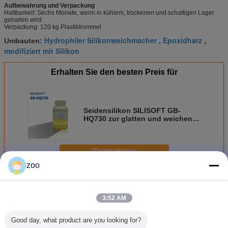
Aufbewahrung und Verpackung
Haltbarkeit: Sechs Monate, wenn in kühlem, trockenen und schattigen Lager
gehalten wird
Verpackung: 120 kg Plastiktrommel
Hydrophiler Silikonweichmacher
Epoxidharz
Umbauten:
,
,
modifiziert mit Silikon
Erhalten Sie den besten Preis für
Seidensilikon SILISOFT GB-
HQ730 zur glatten und weichen
Veredelung von Naturfasern,
synthetischen Fasern und deren
Mischungen
Fortsetzen
zoo
Silikon-Block-Copolymer
Mehr
3:52 AM
Good day, what product are you looking for?