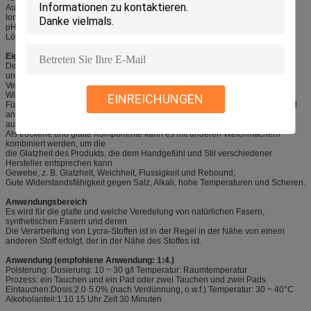
Aussehen: Farbloser bis gelblicher transparenter Liqui
Ionisität: Schwache Kationität
pH-Wert: 6,0 bis 7.0
Löslichkeit: In Wasser in beliebigem Verhältnis auflösbar
Eigenschaften
Denim und chemische Fasern und andere Stoffe erhalten eine bessere glatte
und weiche Wirkung;
Verwendung für Baumwolle, Lycra und oder Stoffe mit glatter und kühlender
Wirkung;
EINREICHUNGEN
Für den Einsatz in Pullover, Spinngarnen, Wolle, Kaschmir, Korallenwolle und
anderen Geweben, mit
ausgezeichnete Glatzheit und Weichheit;
Als trockene und glatte Komponente kann es mit anderen Weichmachern
kombiniert werden, um die
die Glatzheit des Produkts, die dem Handgefühl und Stil verschiedener
Hersteller entsprechen kann
Gewebe, z. B. Glatzheit, Weichheit, Flussigkeit und Rebound;
Gute Widerstandsfähigkeit gegen Salz, Alkali, hohe Temperaturen und Scheren.
Anwendungsbereich
Es wird für die glatte und weiche Veredelung von natürlichen Fasern,
synthetischen Fasern und deren
Die Verarbeitung von Lycra-Stoffen ist in der Regel in der Nähe von einem
anderen Stoff erfolgt, der in der Nähe des Stoffes ist.
Anwendung (empfohlene Anwendung: 1:4.)
Polsterung: Dosierung: 10 ~ 30 g/l Temperatur: Raumtemperatur
Prozess: ein Tauchen und ein Pad oder zwei Tauchen und zwei Pads
Eintauchen:Dosis:2.0·5.0% (nach Verdünnung, o.w.f.) Temperatur: 30 ~ 40°C
Alkoholanteil:1:10 15 Uhr Zeit 30 Minuten