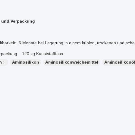
 und Verpackung
it: 6 Monate bei Lagerung in einem kühlen, trockenen und schatt
ng: 120 kg Kunststofffass.
en：
Aminosilikon
Aminosilikonweichemittel
Aminosilikonö