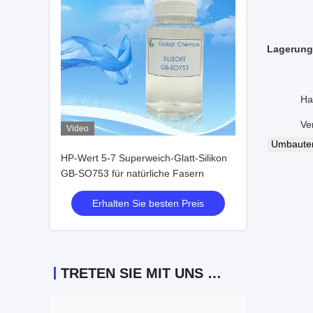
Lagerung
Haltbarke
Verpacku
Video
Umbaut
HP-Wert 5-7 Superweich-Glatt-Silikon
GB-SO753 für natürliche Fasern
Erhalten Sie besten Preis
TRETEN SIE MIT UNS IN VERBINDUNG