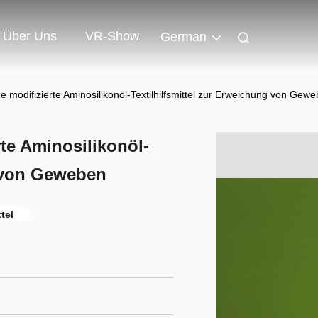
Über Uns
VR-Show
German
 modifizierte Aminosilikonöl-Textilhilfsmittel zur Erweichung von Gew
te Aminosilikonöl-
g von Geweben
tel