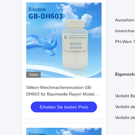
Aussehen: 
Ionenchar
PH-Wert: 
Eigensch
Video
Silikon-Weichmacheremulsion GB-
DH603 für Baumwolle Rayon Modal
Verleiht B
gemischtem Stoff, hauptsächlich
Verleiht d
Erhalten Sie besten Preis
gestrickt, um einen hervorragenden
rutschigen weichen Griff zu erzielen
Verleiht d