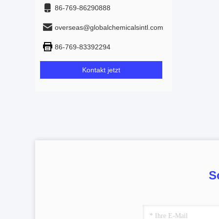
86-769-86290888
overseas@globalchemicalsintl.com
86-769-83392294
Kontakt jetzt
S