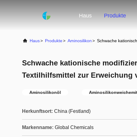
Haus
Produkte
Haus
>
Produkte
>
Aminosilikon
>
Schwache kationische
Schwache kationische modifizier
Textilhilfsmittel zur Erweichun
Aminosilikonöl
Aminosilikonweichemit
Herkunftsort:
China (Festland)
Markenname:
Global Chemicals