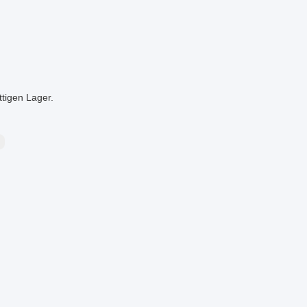
igen Lager.
l