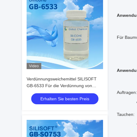
Anwendu
Für Baumw
Video
Anwendu
Verdünnungsweichemittel SILISOFT
GB-6533 Für die Verdünnung von
mittel dunklen Stoffen wie Polyester
Auftragen
Erhalten Sie besten Preis
Baumwolle Vulkanierte schwarze Stoffe
Verfahre
Nylon
Tauchen: 
Temper