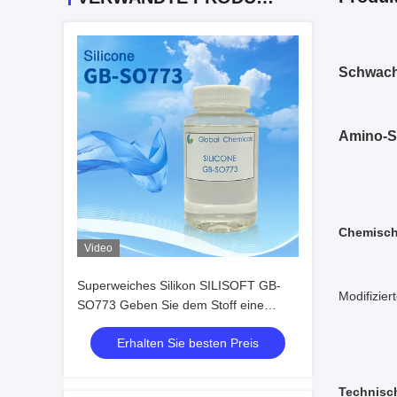
Schwache
Amino-Si
Chemisc
Video
Superweiches Silikon SILISOFT GB-
Modifizie
SO773 Geben Sie dem Stoff eine
ausgezeichnete Weichheit gut rutschig
Erhalten Sie besten Preis
Einzigartiges Inneres Weiches
Trockenes Griff
Technisch