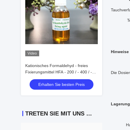
Tauchverf
Tempe
Hinweise
Video
Kationisches Formaldehyd - freies
Fixierungsmittel HFA - 200 / - 400 / -
Die Dosier
600-Serie
Erhalten Sie besten Preis
Lagerung
TRETEN SIE MIT UNS IN VERBINDUNG
Haltbarke