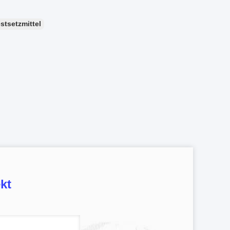
estsetzmittel
kt