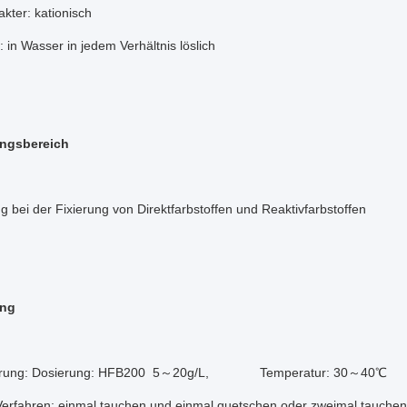
kter: kationisch
t: in Wasser in jedem Verhältnis löslich
ngsbereich
bei der Fixierung von Direktfarbstoffen und Reaktivfarbstoffen
ng
erung: Dosierung: HFB200 5～20g/L, Temperatur: 30～40℃
n: einmal tauchen und einmal quetschen oder zweimal tauchen 