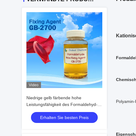
Kationis
Formaldeh
Chemisc
Video
Niedrige gelb färbende hohe
Polyamin-
Leistungsfähigkeit des Formaldehyd-
freie Haftmittel-GB-2700
Erhalten Sie besten Preis
Eigensch