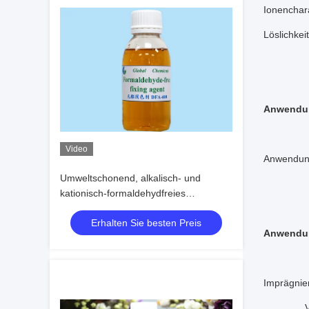
Ionenchara
Löslichkei
Anwendu
Video
Anwendung 
Umweltschonend, alkalisch- und
kationisch-formaldehydfreies
Fixierungsmittel
Erhalten Sie besten Preis
Anwendu
Imprägni
Verfahre