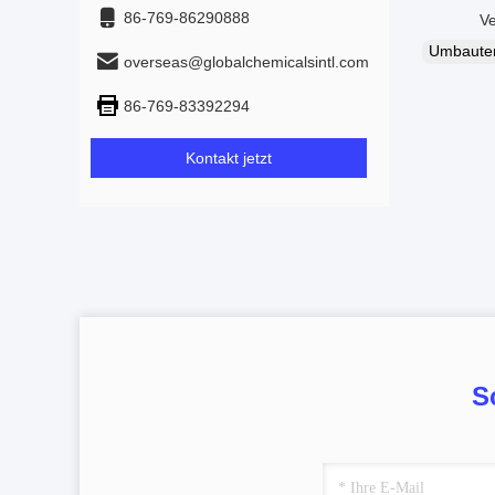
86-769-86290888
Verpacku
Umbaut
overseas@globalchemicalsintl.com
86-769-83392294
Kontakt jetzt
S