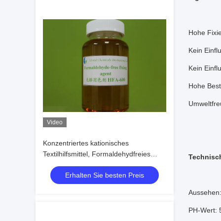
Hohe Fixi
Kein Einfl
Kein Einfl
Hohe Best
Umweltfre
Video
Konzentriertes kationisches
Textilhilfsmittel, Formaldehydfreies
Technisch
Fixierungsmittel
Erhalten Sie besten Preis
Aussehen: 
PH-Wert: 