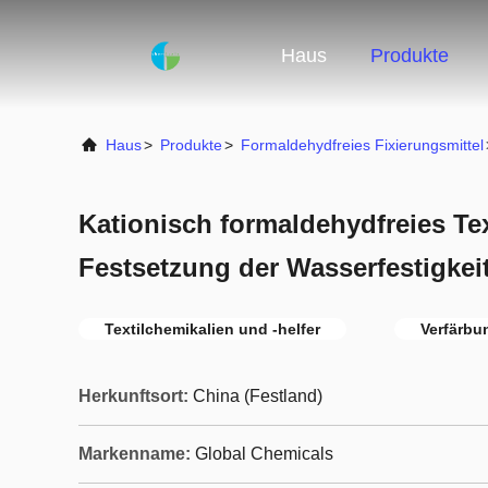
Haus
Produkte
Haus
>
Produkte
>
Formaldehydfreies Fixierungsmittel
Kationisch formaldehydfreies Text
Festsetzung der Wasserfestigkei
Textilchemikalien und -helfer
Verfärbu
Herkunftsort:
China (Festland)
Markenname:
Global Chemicals