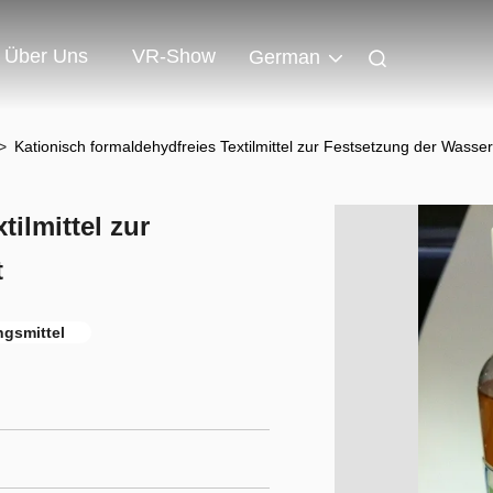
Über Uns
VR-Show
German
>
Kationisch formaldehydfreies Textilmittel zur Festsetzung der Wasserf
ilmittel zur
t
ngsmittel