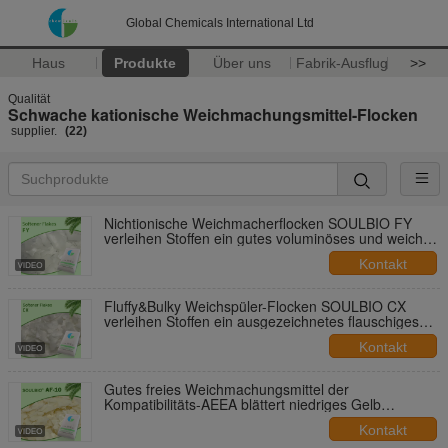
Global Chemicals International Ltd
Haus
Produkte
Über uns
Fabrik-Ausflug
>>
Qualität
Schwache kationische Weichmachungsmittel-Flocken
supplier.
(22)
Nichtionische Weichmacherflocken SOULBIO FY
verleihen Stoffen ein gutes voluminöses und weiches
Griffgefühl
Kontakt
Fluffy&Bulky Weichspüler-Flocken SOULBIO CX
verleihen Stoffen ein ausgezeichnetes flauschiges
und voluminöses Griffgefühl
Kontakt
Gutes freies Weichmachungsmittel der
Kompatibilitäts-AEEA blättert niedriges Gelb
färben/Viskosität/Schaum ab
Kontakt