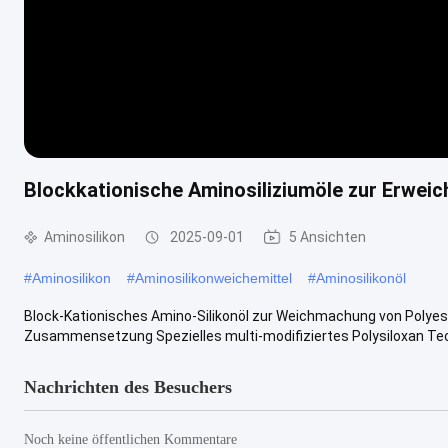
Blockkationische Aminosiliziumöle zur Erwei
Aminosilikon
2025-09-01
5 Ansichten
#
Aminosilikon
#
Aminosilikonweichemittel
#
Aminosilikonöl
Block-Kationisches Amino-Silikonöl zur Weichmachung von Polyest
Zusammensetzung Spezielles multi-modifiziertes Polysiloxan Tech
Nachrichten des Besuchers
Noch keine öffentlichen Kommentare