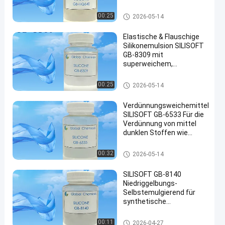
rutschigem Silikon mit
guter
Aminosilikon
00:25
2026-05-14
Verdünnungsstabilität
Elastische & Flauschige
Silikonemulsion SILISOFT
GB-8309 mit
superweichem,
elastischem &
federndem Griffgefühl
Aminosilikon
00:25
2026-05-14
Verdünnungsweichemittel
SILISOFT GB-6533 Für die
Verdünnung von mittel
dunklen Stoffen wie
Polyester Baumwolle
Vulkanierte schwarze
Aminosilikon
00:32
2026-05-14
Stoffe Nylon
SILISOFT GB-8140
Niedriggelbungs-
Selbstemulgierend für
synthetische
Baumwollfasern und
gemischte Stoffe,
Aminosilikon
00:11
2026-04-27