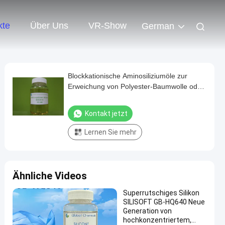
kte
Über Uns
VR-Show
German
Blockkationische Aminosiliziumöle zur
Erweichung von Polyester-Baumwolle oder
Nylon
Kontakt jetzt
Lernen Sie mehr
Ähnliche Videos
Superrutschiges Silikon
SILISOFT GB-HQ640 Neue
Generation von
hochkonzentriertem,