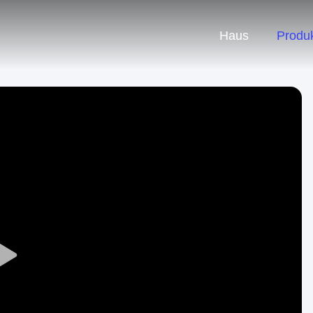
Haus
Produ
Play
Video