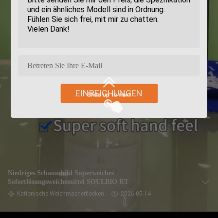
EINREICHUNGEN
Niedriges Schaumbild Superweiches
Sofortlösungsweichemittel SOULBIO RT
Kationische Weichmacherflocken
2026-05-14