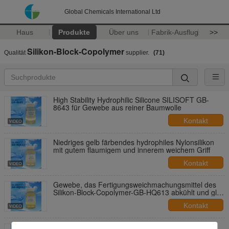
Global Chemicals International Ltd
Haus
Produkte
Über uns
Fabrik-Ausflug
>>
Silikon-Block-Copolymer
Qualität
supplier.
(71)
High Stability Hydrophilic Silicone SILISOFT GB-
8643 für Gewebe aus reiner Baumwolle
Kontakt
Niedriges gelb färbendes hydrophiles Nylonsilikon
mit gutem flaumigem und innerem weichem Griff
Kontakt
Gewebe, das Fertigungsweichmachungsmittel des
Silikon-Block-Copolymer-GB-HQ613 abkühlt und glatt
macht
Kontakt
Elastisch und Gewebe-Weichmachungsmittel-